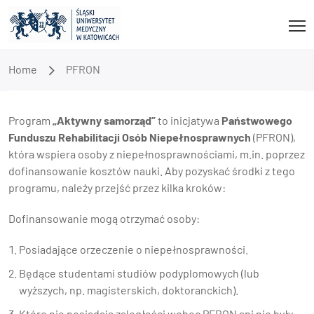
Home
PFRON
Program
„Aktywny samorząd”
to inicjatywa
Państwowego
Funduszu Rehabilitacji Osób Niepełnosprawnych
(PFRON),
która wspiera osoby z niepełnosprawnościami, m.in. poprzez
dofinansowanie kosztów nauki. Aby pozyskać środki z tego
programu, należy przejść przez kilka kroków:
Dofinansowanie mogą otrzymać osoby:
Posiadające orzeczenie o niepełnosprawności.
Będące studentami studiów podyplomowych (lub
wyższych, np. magisterskich, doktoranckich).
Które nie posiadają zaległości wobec PFRON ani nie były